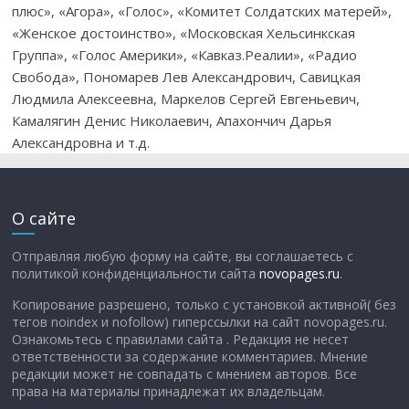
плюс», «Агора», «Голос», «Комитет Солдатских матерей»,
«Женское достоинство», «Московская Хельсинкская
Группа», «Голос Америки», «Кавказ.Реалии», «Радио
Свобода», Пономарев Лев Александрович, Савицкая
Людмила Алексеевна, Маркелов Сергей Евгеньевич,
Камалягин Денис Николаевич, Апахончич Дарья
Александровна и т.д.
О сайте
Отправляя любую форму на сайте, вы соглашаетесь с
политикой конфиденциальности сайта
novopages.ru
.
Копирование разрешено, только с установкой активной( без
тегов noindex и nofollow) гиперссылки на сайт novopages.ru.
Ознакомьтесь с правилами сайта . Редакция не несет
ответственности за содержание комментариев. Мнение
редакции может не совпадать с мнением авторов. Все
права на материалы принадлежат их владельцам.