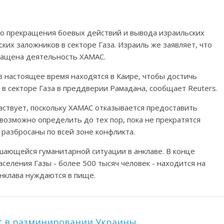
го прекращения боевых действий и вывода израильских
ских заложников в секторе Газа. Израиль же заявляет, что
кращена деятельность ХАМАС.
в настоящее время находятся в Каире, чтобы достичь
в секторе Газа в преддверии Рамадана, сообщает Reuters.
частвует, поскольку ХАМАС отказывается предоставить
евозможно определить до тех пор, пока не прекратятся
 разбросаны по всей зоне конфликта.
ающейся гуманитарной ситуации в анклаве. В конце
селения Газы - более 500 тысяч человек - находится на
анклава нуждаются в пище.
т в разминировании Украины