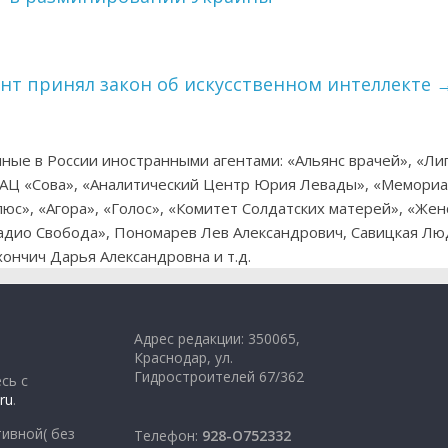
нт принял закон об искусственном интеллекте
ные в России иностранными агентами: «Альянс врачей», «Ли
ИАЦ «Сова», «Аналитический Центр Юрия Левады», «Мемориа
юс», «Агора», «Голос», «Комитет Солдатских матерей», «Жен
«Радио Свобода», Пономарев Лев Александрович, Савицкая Л
ончич Дарья Александровна и т.д.
Адрес редакции: 350065,
Краснодар, ул.
Гидростроителей 67/362
сь с
ru
.
ивной( без
Телефон:
928-O752332