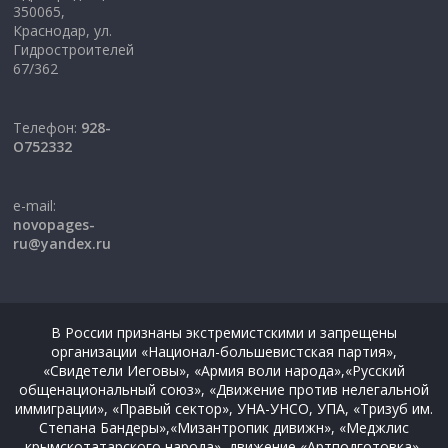
350065,
Краснодар, ул.
Гидростроителей
67/362
Телефон:
928-
O752332
e-mail:
novopages-
ru@yandex.ru
В России признаны экстремистскими и запрещены
организации «Национал-большевистская партия»,
«Свидетели Иеговы», «Армия воли народа»,«Русский
общенациональный союз», «Движение против нелегальной
иммиграции», «Правый сектор», УНА-УНСО, УПА, «Тризуб им.
Степана Бандеры»,«Мизантропик дивижн», «Меджлис
крымскотатарского народа», движение «Артподготовка»,