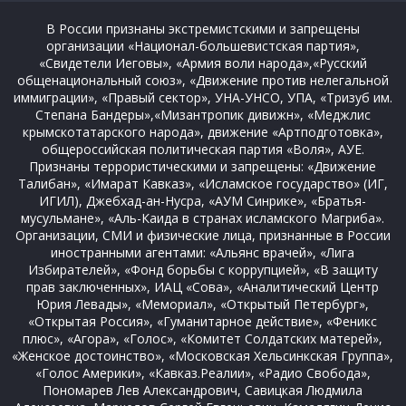
В России признаны экстремистскими и запрещены
организации «Национал-большевистская партия»,
«Свидетели Иеговы», «Армия воли народа»,«Русский
общенациональный союз», «Движение против нелегальной
иммиграции», «Правый сектор», УНА-УНСО, УПА, «Тризуб им.
Степана Бандеры»,«Мизантропик дивижн», «Меджлис
крымскотатарского народа», движение «Артподготовка»,
общероссийская политическая партия «Воля», АУЕ.
Признаны террористическими и запрещены: «Движение
Талибан», «Имарат Кавказ», «Исламское государство» (ИГ,
ИГИЛ), Джебхад-ан-Нусра, «АУМ Синрике», «Братья-
мусульмане», «Аль-Каида в странах исламского Магриба».
Организации, СМИ и физические лица, признанные в России
иностранными агентами: «Альянс врачей», «Лига
Избирателей», «Фонд борьбы с коррупцией», «В защиту
прав заключенных», ИАЦ «Сова», «Аналитический Центр
Юрия Левады», «Мемориал», «Открытый Петербург»,
«Открытая Россия», «Гуманитарное действие», «Феникс
плюс», «Агора», «Голос», «Комитет Солдатских матерей»,
«Женское достоинство», «Московская Хельсинкская Группа»,
«Голос Америки», «Кавказ.Реалии», «Радио Свобода»,
Пономарев Лев Александрович, Савицкая Людмила