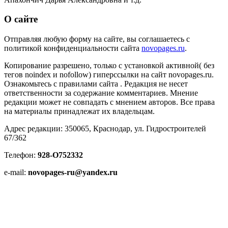
О сайте
Отправляя любую форму на сайте, вы соглашаетесь с
политикой конфиденциальности сайта
novopages.ru
.
Копирование разрешено, только с установкой активной( без
тегов noindex и nofollow) гиперссылки на сайт novopages.ru.
Ознакомьтесь с правилами сайта . Редакция не несет
ответственности за содержание комментариев. Мнение
редакции может не совпадать с мнением авторов. Все права
на материалы принадлежат их владельцам.
Адрес редакции: 350065, Краснодар, ул. Гидростроителей
67/362
Телефон:
928-O752332
e-mail:
novopages-ru@yandex.ru
В России признаны экстремистскими и запрещены
организации «Национал-большевистская партия»,
«Свидетели Иеговы», «Армия воли народа»,«Русский
общенациональный союз», «Движение против нелегальной
иммиграции», «Правый сектор», УНА-УНСО, УПА, «Тризуб