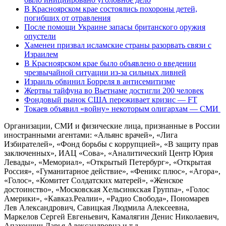
В Красноярском крае состоялись похороны детей,
погибших от отравления
После помощи Украине запасы британского оружия
опустели
Хаменеи призвал исламские страны разорвать связи с
Израилем
В Красноярском крае было объявлено о введении
чрезвычайной ситуации из-за сильных ливней
Израиль обвинил Борреля в антисемитизме
Жертвы тайфуна во Вьетнаме достигли 200 человек
Фондовый рынок США переживает кризис — FT
Токаев объявил «войну» некоторым олигархам — СМИ
Организации, СМИ и физические лица, признанные в России
иностранными агентами: «Альянс врачей», «Лига
Избирателей», «Фонд борьбы с коррупцией», «В защиту прав
заключенных», ИАЦ «Сова», «Аналитический Центр Юрия
Левады», «Мемориал», «Открытый Петербург», «Открытая
Россия», «Гуманитарное действие», «Феникс плюс», «Агора»,
«Голос», «Комитет Солдатских матерей», «Женское
достоинство», «Московская Хельсинкская Группа», «Голос
Америки», «Кавказ.Реалии», «Радио Свобода», Пономарев
Лев Александрович, Савицкая Людмила Алексеевна,
Маркелов Сергей Евгеньевич, Камалягин Денис Николаевич,
Апахончич Дарья Александровна и т.д.